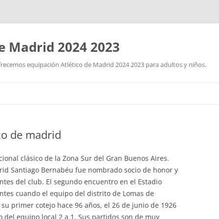
de Madrid 2024 2023
frecemos equipación Atlético de Madrid 2024 2023 para adultos y niños.
Skip
to
content
ico de madrid
cional clásico de la Zona Sur del Gran Buenos Aires.
drid Santiago Bernabéu fue nombrado socio de honor y
lantes del club. El segundo encuentro en el Estadio
ntes cuando el equipo del distrito de Lomas de
 su primer cotejo hace 96 años, el 26 de junio de 1926
fo del equipo local 2 a 1. Sus partidos son de muy