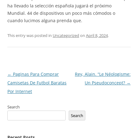
ha llevado la selección española jugará el próximo
Mundial. 44 de dispositivos un poco más cómodos o
cuando lucimos alguna prenda que.
This entry was posted in
Uncategorized
on
April 8, 2024
.
Post
←
Paginas Para Comprar
Rey, Alain. “Le Néologisme:
navigation
Camisetas De Futbol Baratas
Un Pseudoconcept?
→
Por Internet
Search
Search
Recent Posts