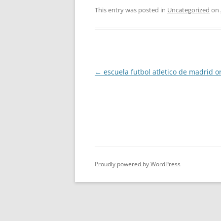
This entry was posted in
Uncategorized
on
Post
←
escuela futbol atletico de madrid o
navigation
Proudly powered by WordPress