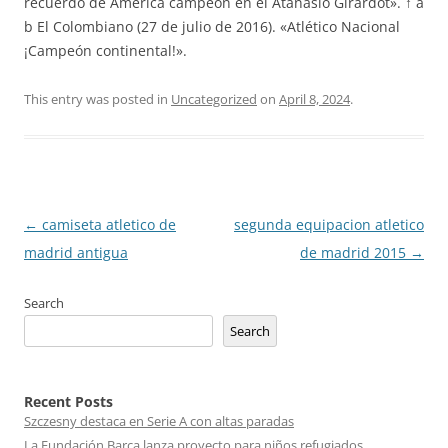
recuerdo de América campeón en el Atanasio Girardot». ↑ a
b El Colombiano (27 de julio de 2016). «Atlético Nacional
¡Campeón continental!».
This entry was posted in
Uncategorized
on
April 8, 2024
.
Post
←
camiseta atletico de
segunda equipacion atletico
navigation
madrid antigua
de madrid 2015
→
Search
Search
Recent Posts
Szczesny destaca en Serie A con altas paradas
La Fundación Barça lanza proyecto para niños refugiados